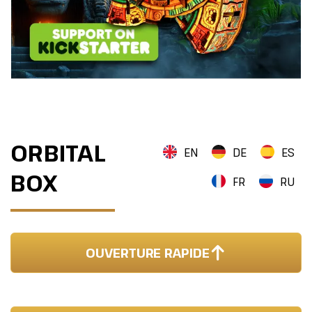
ORBITAL
EN
DE
ES
BOX
FR
RU
OUVERTURE RAPIDE