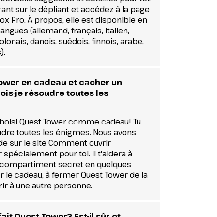
ant sur le dépliant et accédez à la page
ox Pro. À propos, elle est disponible en
langues (allemand, français, italien,
lonais, danois, suédois, finnois, arabe,
).
Tower en cadeau et cacher un
Dois-je résoudre toutes les
s choisi Quest Tower comme cadeau! Tu
udre toutes les énigmes. Nous avons
ide sur le site Comment ouvrir
pécialement pour toi. Il t'aidera à
 compartiment secret en quelques
r le cadeau, à fermer Quest Tower de la
ir à une autre personne.
ait Quest Tower? Est-il sûr et