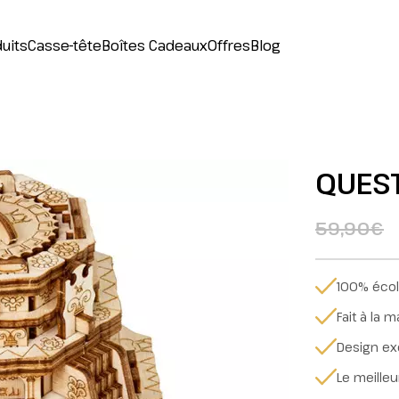
uits
Casse-tête
Boîtes Cadeaux
Offres
Blog
QUES
59,90€
100% éco
Fait à la m
Design exc
Le meille