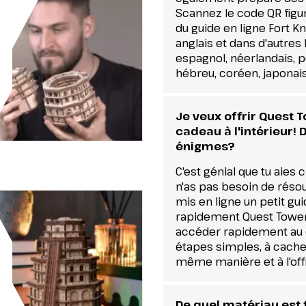
Scannez le code QR figur
du guide en ligne Fort Kn
anglais et dans d'autres 
espagnol, néerlandais, po
hébreu, coréen, japonais
Je veux offrir Quest 
cadeau à l'intérieur! 
énigmes?
C'est génial que tu aie
n'as pas besoin de réso
mis en ligne un petit gu
rapidement Quest Tower s
accéder rapidement au
étapes simples, à cache
même manière et à l'offr
De quel matériau est f