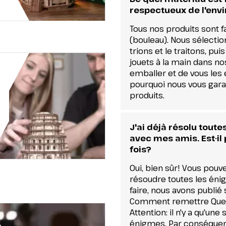
respectueux de l'en
Tous nos produits sont f
(bouleau). Nous sélecti
trions et le traitons, 
jouets à la main dans no
emballer et de vous les 
pourquoi nous vous garan
produits.
J'ai déjà résolu toute
avec mes amis. Est-il
fois?
Oui, bien sûr! Vous pouv
résoudre toutes les éni
faire, nous avons publié s
Comment remettre Quest
Attention: il n'y a qu'un
énigmes. Par conséquent