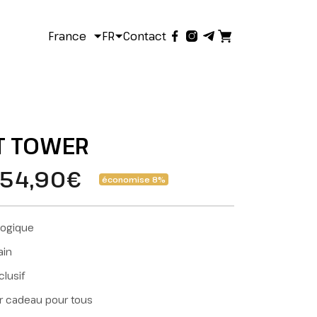
France
FR
Contact
T TOWER
54,90€
économise 8%
logique
ain
lusif
ur cadeau pour tous