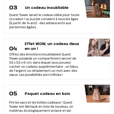
03
Un cadeau inoubliable
Quest Tower serait le cadeau idéal pour toute
occasion ! Le puzzle convient à tous les âges
(à partir de 14 ans) - des adolescents aux
personnes âgées.
Effet WOW, un cadeau deux
04
en un !
Offrez des émotions inoubliables! Quest
Tower possède un compartiment secret de
5,5 х 5,5 х 6 cm, dans lequel vous pouvez
cacher un cadeau supplémentaire : un bijou,
de l'argent, ou simplement un mot avec des
vœux. Les possibilités sont infinies !
05
Paquet cadeau en bois
Fini les sacs et les boîtes cadeaux ! Quest
Tower est fabriqué en bois de bouleau, un
matériau écologiquement propre et sûr.